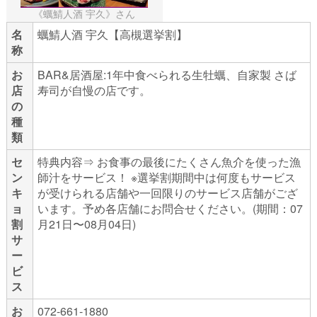
《蠣鯖人酒 宇久》さん
名
蠣鯖人酒 宇久【高槻選挙割】
称
お
BAR&居酒屋:1年中食べられる生牡蠣、自家製 さば
店
寿司が自慢の店です。
の
種
類
セ
特典内容⇒ お食事の最後にたくさん魚介を使った漁
ン
師汁をサービス！ ※選挙割期間中は何度もサービス
キ
が受けられる店舗や一回限りのサービス店舗がござ
ョ
います。予め各店舗にお問合せください。(期間：07
割
月21日〜08月04日)
サ
ー
ビ
ス
お
072-661-1880