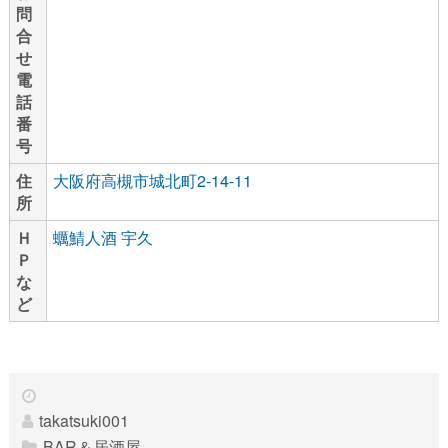
問
合
せ
電
話
番
号
住
大阪府高槻市城北町2-14-11
所
Ｈ
蠣鯖人酒 宇久
Ｐ
な
ど
takatsuki001
BAR＆居酒屋