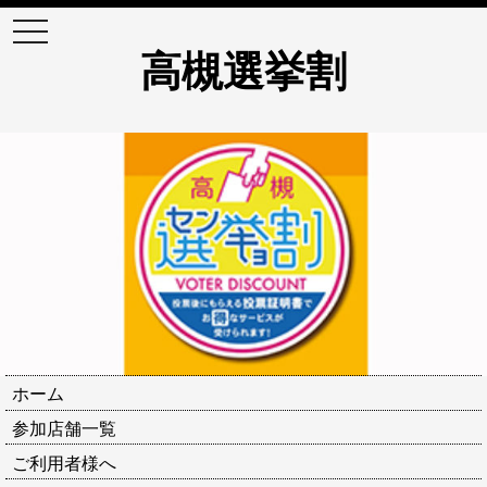
t
o
高槻選挙割
g
g
l
e
n
a
v
i
g
a
t
i
o
n
ホーム
参加店舗一覧
ご利用者様へ