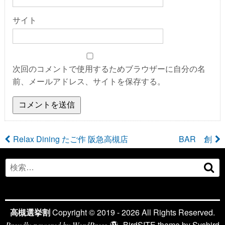
サイト
次回のコメントで使用するためブラウザーに自分の名
前、メールアドレス、サイトを保存する。
投
Relax Dining たご作 阪急高槻店
BAR 創
稿
Search
検
for:
ナ
索
ビ
高槻選挙割
Copyright © 2019 - 2026 All Rights Reserved.
ゲ
BirdSITE theme by
Sysbird
Proudly powered by WordPress