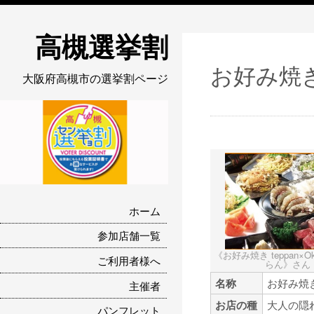
高槻選挙割
お好み焼き 
大阪府高槻市の選挙割ページ
ホーム
参加店舗一覧
《お好み焼き teppan×Ok
ご利用者様へ
らん》さん
名称
お好み焼き 
主催者
お店の種
大人の隠
パンフレット