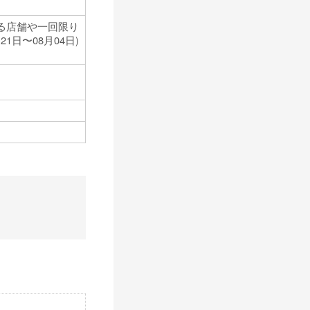
る店舗や一回限り
日〜08月04日)