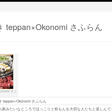
teppan×Okonomi さふらん
onomi さふ
teppan×Okonomi さふらん
れ家みたいなところでほっこりと粉もんを大切な人たちと楽しんで