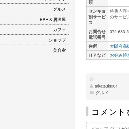
類
グルメ
センキョ
特典内容
割サービ
のサービス
BAR＆居酒屋
ス
カフェ
お問合せ
072-683-
電話番号
ショップ
住所
大阪府高槻
美容室
ＨＰなど
お好み焼き 
takatsuki001
グルメ
コメント
メールアドレスが