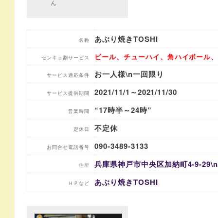
ん
あぶり焼きTOSHI
名称
ビール、チューハイ、角ハイボール
センキョ割サービス
お一人様\n一回限り
サービス適応条件
2021/11/1～2021/11/30
サービス提供期間
“17時半～24時”
営業時間
不定休
定休日
090-3489-3133
お問合せ電話番号
兵庫県神戸市中央区加納町4-9-29\
住所
あぶり焼きTOSHI
ＨＰなど