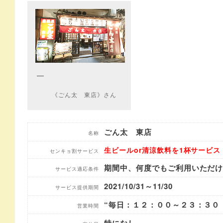
《ごん太 東店》さん
ごん太 東店
名称
生ビールor清涼飲料を1杯サービス
センキョ割サービス
期間中、何度でもご利用いただ
サービス適応条件
2021/10/31～11/30
サービス提供期間
“毎日：１２：００～２３：３０
営業時間
特になし