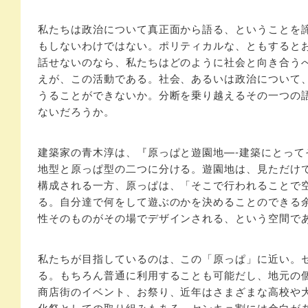
私たちは政治について真正面から語る、ということを
もしないわけではない。ポリティカルな、ともすると
話せないのなら、私たちはどのように社会と向き合う
えが、この活動である。社会、あるいは政治について
うることができないか。分断を乗り越えるその一つの
ないだろうか。
建築家の青木淳は、『原っぱと遊園地—-建築にとっ
地型と原っぱ型の二つに分ける。遊園地は、見ただけ
構成される一方、原っぱは、「そこで行われることで
る。自分達で何をして遊ぶのかを決めることのできる
性そのものがその場でデザインされる、という空間で
私たちが目指しているのは、この「原っぱ」に近い。
る。もちろん普通に利用することも可能だし、地元の
商店街のイベント、お祭り、近年はさまざまな高校や
化祭としての取り組みもある。センキョ割には余白が