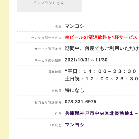
《マンヨシ》さん
マンヨシ
名称
生ビールor清涼飲料を1杯サービス
センキョ割サービス
期間中、何度でもご利用いただ
サービス適応条件
2021/10/31～11/30
サービス提供期間
“平日：１４：００～２３：３０（
営業時間
土日祝：１２：００～２３：３０（
特になし
定休日
078-331-6975
お問合せ電話番号
兵庫県神戸市中央区北長狭通１
住所
マンヨシ
ＨＰなど