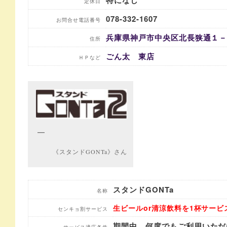
定休日
078-332-1607
お問合せ電話番号
兵庫県神戸市中央区北長狭通１
住所
ごん太 東店
ＨＰなど
《スタンドGONTa》さん
スタンドGONTa
名称
生ビールor清涼飲料を1杯サービ
センキョ割サービス
期間中、何度でもご利用いただ
サービス適応条件