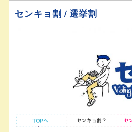
センキョ割 / 選挙割
senkyowari
投稿者「
」のアーカイブ