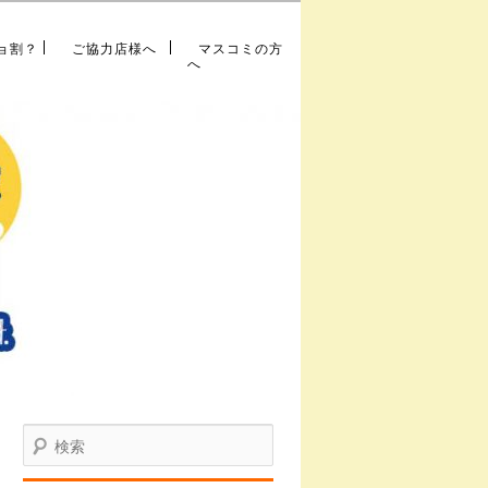
ョ割？
ご協力店様へ
マスコミの方
へ
索