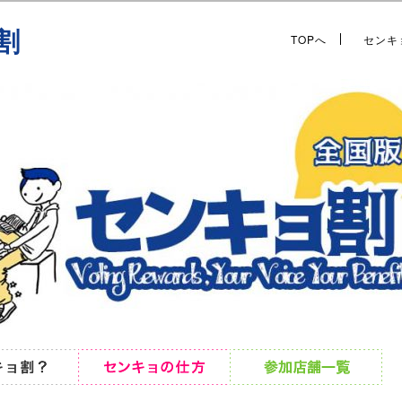
割
TOPへ
センキ
検