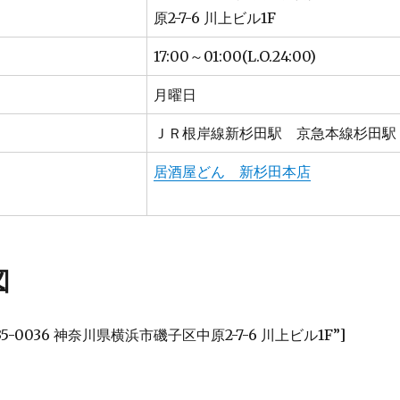
原2-7-6 川上ビル1F
17:00～01:00(L.O.24:00)
月曜日
ＪＲ根岸線新杉田駅 京急本線杉田駅
居酒屋どん 新杉田本店
図
〒235-0036 神奈川県横浜市磯子区中原2-7-6 川上ビル1F”]