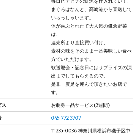
毎日ピチピチの鮮魚を仕入れていて、
まぐろはなんと、高崎港から直送して
いらっしゃいます。
体が喜ぶとれたて大人気の鎌倉野菜
は、
連売所より直接買い付け、
素材の味をそのまま一番美味しい食べ
方でいただけます。
歓送迎会・記念日にはサプライズの演
出までしてもらえるので、
是非一度足を運んで頂きたいお店で
す。
ビス
お刺身一品サービス(2週間)
号
045-772-3707
〒235-0036 神奈川県横浜市磯子区中