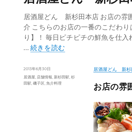
居酒屋どん 新杉田本店 お店の雰囲
介 こちらのお店の一番のこだわり
り】！ 毎日ピチピチの鮮魚を仕入
“居酒屋どん 新杉田本店” の
…
続きを読む
投
2013年6月30日
居酒屋どん 新杉
稿
カ
居酒屋
,
店舗情報
,
新杉田駅
,
杉
日:
テ
田駅
,
磯子区
,
魚介料理
お店の雰
ゴ
リ
ー