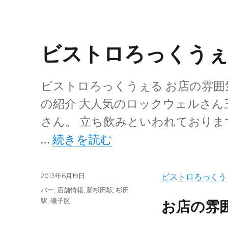
ビストロろっくう
ビストロろっくうぇる お店の雰囲気
の紹介 大人気のロックウェルさん
さん。 立ち飲みといわれておりま
“ビストロろっくうぇる” の
…
続きを読む
投
2013年6月19日
ビストロろっくう
稿
カ
バー
,
店舗情報
,
新杉田駅
,
杉田
日:
テ
駅
,
磯子区
お店の雰
ゴ
リ