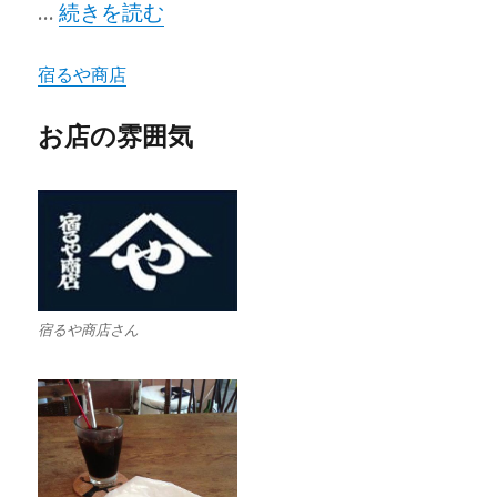
“宿るや商店” の
…
続きを読む
宿るや商店
お店の雰囲気
宿るや商店さん