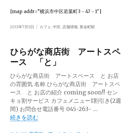
[map addr=”横浜市中区若葉町3－47－1″]
投
カ
2013年7月5日
カフェ
,
中区
,
店舗情報
,
黄金町駅
稿
テ
日:
ゴ
リ
ひらがな商店街 アートスペ
ー
ース 「と」
ひらがな商店街 アートスペース と お店
の雰囲気 名称 ひらがな商店街 アートスペ
ース と お店の紹介 coming soon!! セン
キョ割サービス カフェメニュー1割引き(2週
間) お問合せ電話番号 045-263- …
“ひらがな商店街 アートスペース 「と」” の
続きを読む