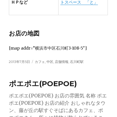
ＨＰなど
トスペース 「と」
お店の地図
[map addr=”横浜市中区石川町3-108-5″]
投
カ
2013年7月5日
カフェ
,
中区
,
店舗情報
,
石川町駅
稿
テ
日:
ゴ
リ
ポエポエ(POEPOE)
ー
ポエポエ(POEPOE) お店の雰囲気 名称 ポエ
ポエ(POEPOE) お店の紹介 おしゃれなタウ
ン、藤が丘の駅すぐそばにあるカフェ、ポ