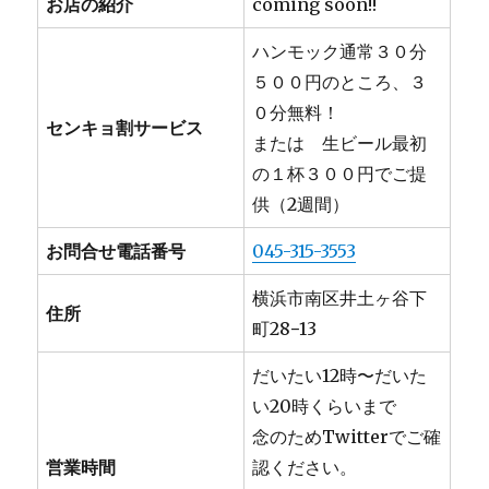
お店の紹介
coming soon!!
ハンモック通常３０分
５００円のところ、３
０分無料！
センキョ割サービス
または 生ビール最初
の１杯３００円でご提
供（2週間）
お問合せ電話番号
045-315-3553
横浜市南区井土ヶ谷下
住所
町28−13
だいたい12時〜だいた
い20時くらいまで
念のためTwitterでご確
営業時間
認ください。