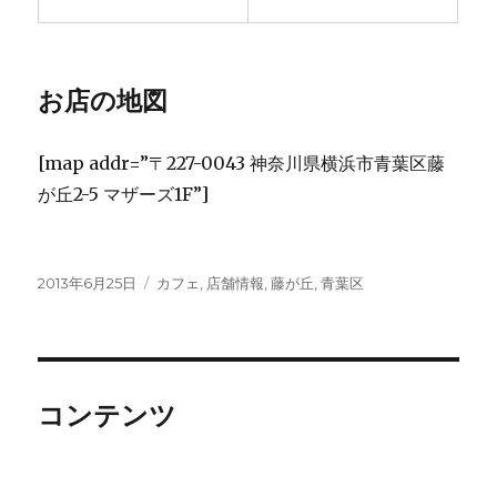
お店の地図
[map addr=”〒227-0043 神奈川県横浜市青葉区藤
が丘2-5 マザーズ1F”]
投
カ
2013年6月25日
カフェ
,
店舗情報
,
藤が丘
,
青葉区
稿
テ
日:
ゴ
リ
ー
コンテンツ