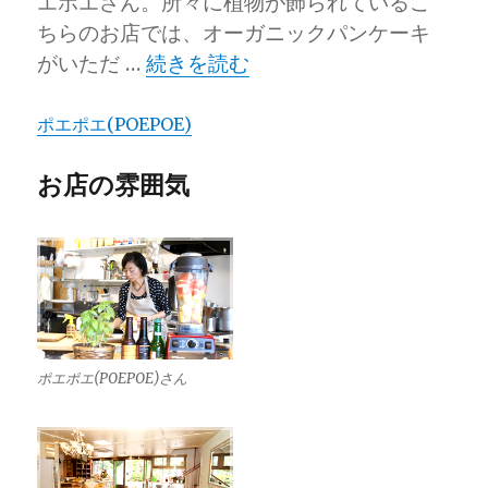
エポエさん。所々に植物が飾られているこ
ちらのお店では、オーガニックパンケーキ
“ポエポエ(POEPOE)” の
がいただ …
続きを読む
ポエポエ(POEPOE)
お店の雰囲気
ポエポエ(POEPOE)さん