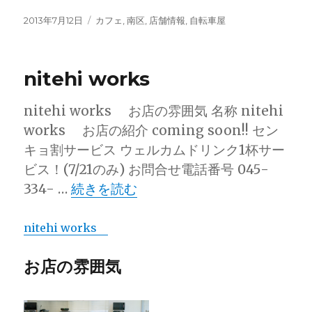
投
カ
2013年7月12日
カフェ
,
南区
,
店舗情報
,
自転車屋
稿
テ
日:
ゴ
リ
nitehi works
ー
nitehi works お店の雰囲気 名称 nitehi
works お店の紹介 coming soon!! セン
キョ割サービス ウェルカムドリンク1杯サー
ビス！(7/21のみ) お問合せ電話番号 045-
“nitehi works” の
334- …
続きを読む
nitehi works
お店の雰囲気