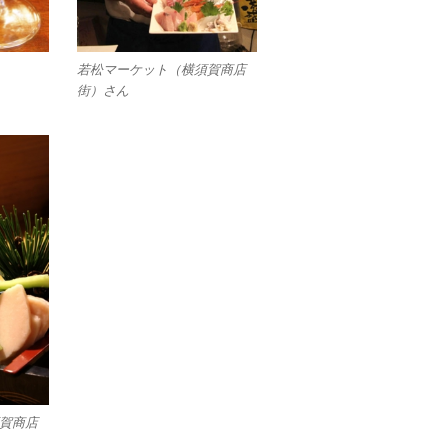
若松マーケット（横須賀商店
街）さん
賀商店