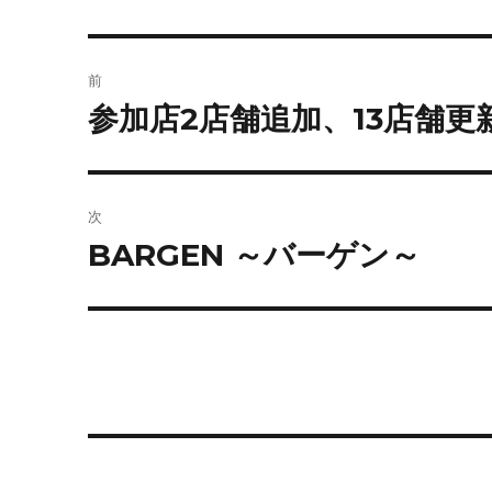
投
前
稿
参加店2店舗追加、13店舗更
前
の
ナ
投
ビ
稿:
次
ゲ
BARGEN ～バーゲン～
次
の
ー
投
シ
稿:
ョ
ン