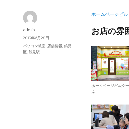
ホームページビル
お店の雰
投
admin
稿
投
2013年6月28日
者
稿
カ
パソコン教室
,
店舗情報
,
鶴見
日:
テ
区
,
鶴見駅
ゴ
リ
ー
ホームページビルダー
ん