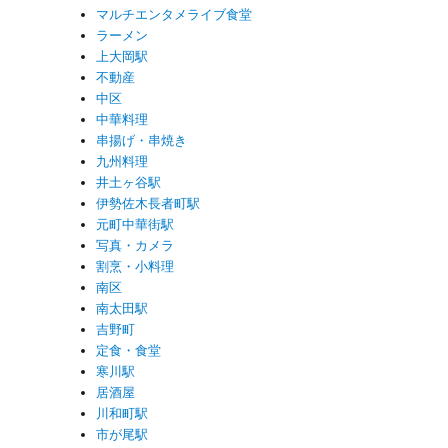
マルチエンタメライブ食堂
ラーメン
上大岡駅
不動産
中区
中華料理
串揚げ・串焼き
九州料理
井土ヶ谷駅
伊勢佐木長者町駅
元町中華街駅
写真・カメラ
割烹・小料理
南区
南太田駅
吉野町
定食・食堂
寒川駅
居酒屋
川和町駅
市が尾駅