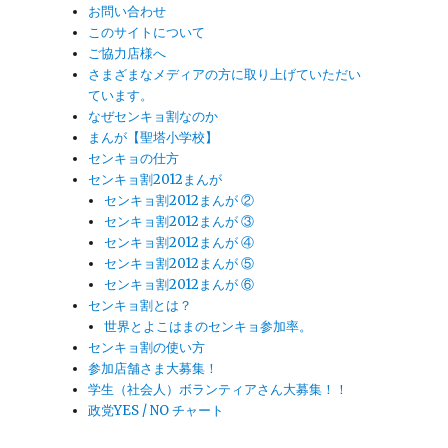
お問い合わせ
このサイトについて
ご協力店様へ
さまざまなメディアの方に取り上げていただい
ています。
なぜセンキョ割なのか
まんが【聖塔小学校】
センキョの仕方
センキョ割2012まんが
センキョ割2012まんが ②
センキョ割2012まんが ③
センキョ割2012まんが ④
センキョ割2012まんが ⑤
センキョ割2012まんが ⑥
センキョ割とは？
世界とよこはまのセンキョ参加率。
センキョ割の使い方
参加店舗さま大募集！
学生（社会人）ボランティアさん大募集！！
政党YES / NO チャート