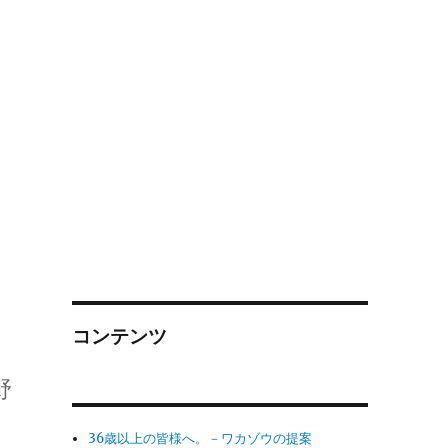
コンテンツ
野
36歳以上の皆様へ。－ワカゾウの提案