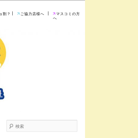
ョ割？
ご協力店様へ
マスコミの方
へ
索