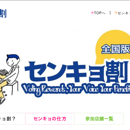
割
TOPへ
センキ
検