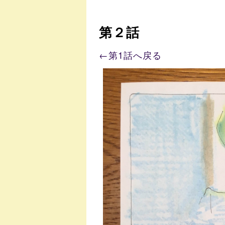
第２話
←第1話へ戻る